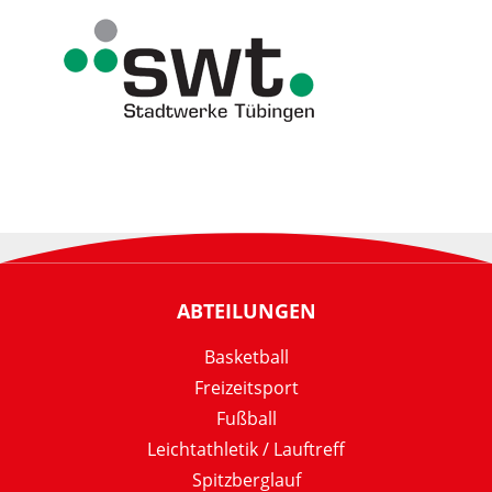
ABTEILUNGEN
Basketball
Freizeitsport
Fußball
Leichtathletik / Lauftreff
Spitzberglauf