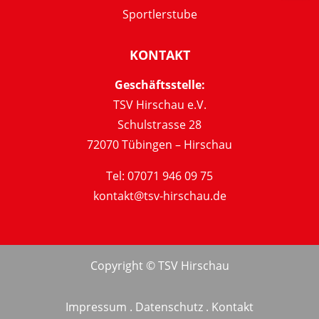
Sportlerstube
KONTAKT
Geschäftsstelle:
TSV Hirschau e.V.
Schulstrasse 28
72070 Tübingen – Hirschau
Tel: 07071 946 09 75
kontakt@tsv-hirschau.de
Copyright © TSV Hirschau
Impressum
.
Datenschutz
.
Kontakt