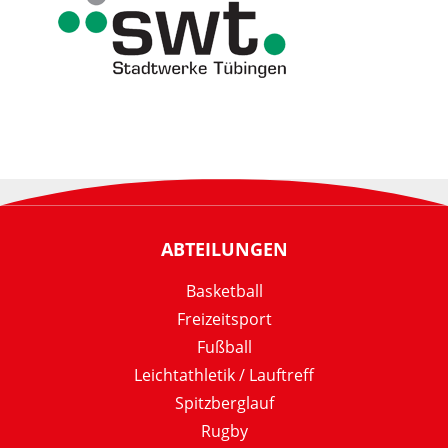
ABTEILUNGEN
Basketball
Freizeitsport
Fußball
Leichtathletik / Lauftreff
Spitzberglauf
Rugby