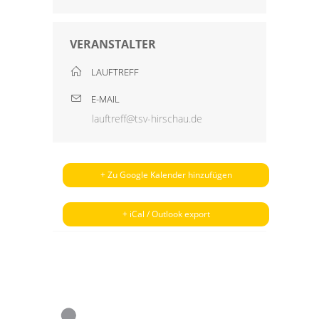
VERANSTALTER
LAUFTREFF
E-MAIL
lauftreff@tsv-hirschau.de
+ Zu Google Kalender hinzufügen
+ iCal / Outlook export