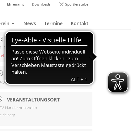
Ehrenamt
Downloads
Sportlerstube
rein
News
Termine
Kontakt
DATUM
1. November 2023
orbei!
UHRZEIT
Offen
4:30 - 16:30
VERANSTALTUNGSORT
SV Handschuhsheim
eidelberg