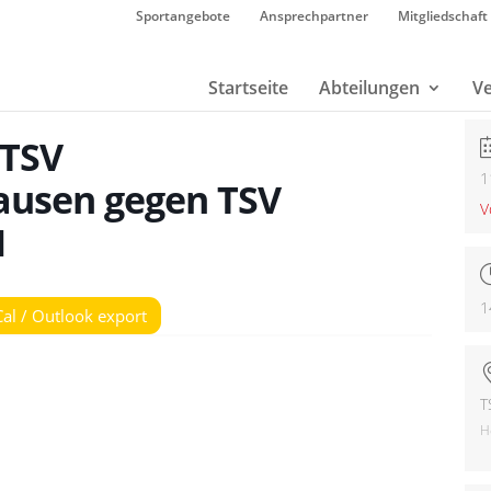
Sportangebote
Ansprechpartner
Mitgliedschaft
Startseite
Abteilungen
Ve
 TSV
1
ausen gegen TSV
V
I
1
Cal / Outlook export
T
H