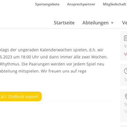
Sportangebote
Ansprechpartner
Mitgliedschaft
Startseite
Abteilungen
Ve
9
ags der ungeraden Kalenderwochen spielen, d.h. wir
V
.2023 um 18:00 Uhr und dann immer alle zwei Wochen.
Rhythmus. Die Paarungen werden vor jedem Spiel neu
abteilung mitspielen. Wir freuen uns auf rege
1
Cal / Outlook export
T
T