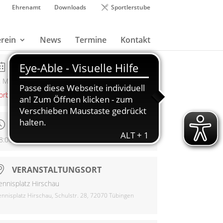
Ehrenamt
Downloads
Sportlerstube
rein
News
Termine
Kontakt
DATUM
. Mai 2022
orbei!
UHRZEIT
8:00 - 21:00
VERANSTALTUNGSORT
ennisplatz Hirschau
ennisplatz Hirschau, Schulstr. 28, 72070 Tübingen