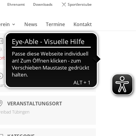
Ehrenamt
Downloads
Sportlerstube
rein
News
Termine
Kontakt
DATUM
9. - 30. Juni 2024
orbei!
UHRZEIT
Offen
anztägig
VERANSTALTUNGSORT
reibad Tübingen