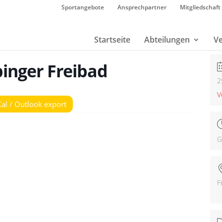
Sportangebote
Ansprechpartner
Mitgliedschaft
Startseite
Abteilungen
Ve
inger Freibad
2
V
Cal / Outlook export
G
F