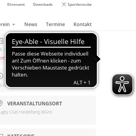
Ehrenamt
Downloads
Sportlerstube
rein
News
Termine
Kontakt
DATUM
8. Oktober 2023
orbei!
UHRZEIT
Offen
5:00 - 17:00
VERANSTALTUNGSORT
ugby Club Heidelberg (RGH)