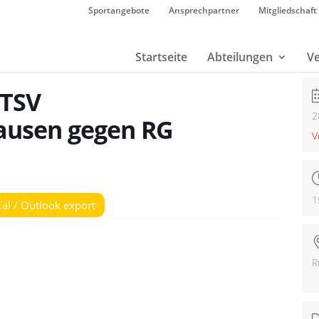
Sportangebote
Ansprechpartner
Mitgliedschaft
Startseite
Abteilungen
Ve
 TSV
2
ausen gegen RG
V
1
Cal / Outlook export
R