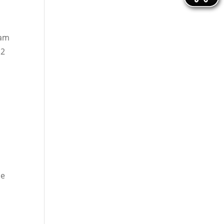
 am
12
de