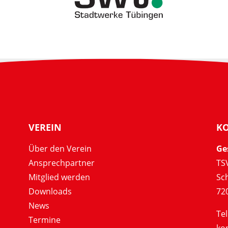
VEREIN
K
Über den Verein
Ge
Ansprechpartner
TSV
Mitglied werden
Sc
Downloads
72
News
Tel
Termine
ko