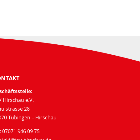
ONTAKT
schäftsstelle:
 Hirschau e.V.
hulstrasse 28
070 Tübingen – Hirschau
: 07071 946 09 75
ntakt@tsv-hirschau.de