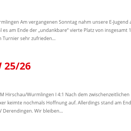
Wurmlingen Am vergangenen Sonntag nahm unsere E-Jugend
l es am Ende der „undankbare“ vierte Platz von insgesamt 
Turnier sehr zufrieden...
 25/26
GM Hirschau/Wurmlingen I 4:1 Nach dem zwischenzeitlichen
xer keimte nochmals Hoffnung auf. Allerdings stand am En
V Derendingen. Wir bleiben...