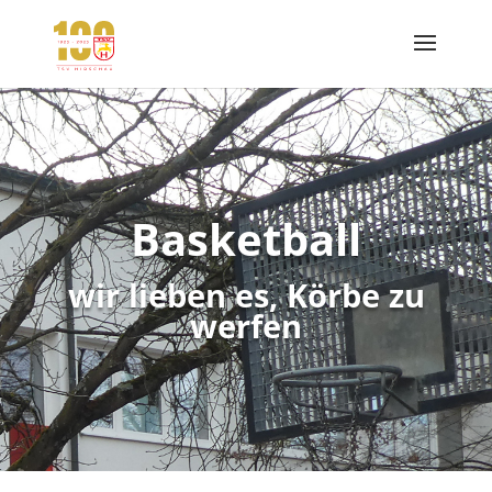
Basketball
wir lieben es, Körbe zu
werfen