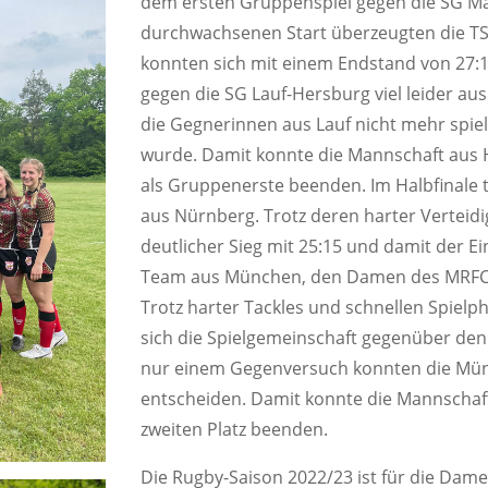
dem ersten Gruppenspiel gegen die SG M
durchwachsenen Start überzeugten die TSV
konnten sich mit einem Endstand von 27:
gegen die SG Lauf-Hersburg viel leider a
die Gegnerinnen aus Lauf nicht mehr spiel
wurde. Damit konnte die Mannschaft aus 
als Gruppenerste beenden. Im Halbfinale 
aus Nürnberg. Trotz deren harter Verteidi
deutlicher Sieg mit 25:15 und damit der Ei
Team aus München, den Damen des MRFC, 
Trotz harter Tackles und schnellen Spiel
sich die Spielgemeinschaft gegenüber de
nur einem Gegenversuch konnten die Münch
entscheiden. Damit konnte die Mannschaf
zweiten Platz beenden.
Die Rugby-Saison 2022/23 ist für die Dame