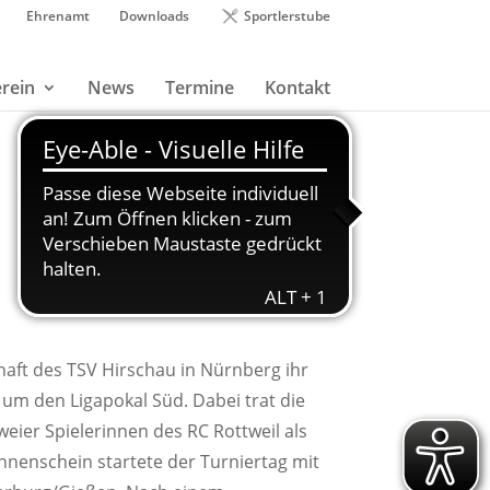
Ehrenamt
Downloads
Sportlerstube
rein
News
Termine
Kontakt
aft des TSV Hirschau in Nürnberg ihr
r um den Ligapokal Süd. Dabei trat die
eier Spielerinnen des RC Rottweil als
nnenschein startete der Turniertag mit